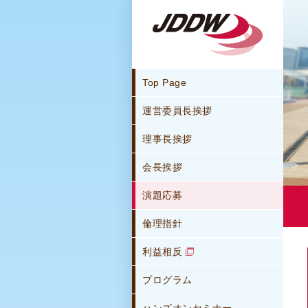
Top Page
運営委員長挨拶
理事長挨拶
会長挨拶
演題応募
倫理指針
利益相反
プログラム