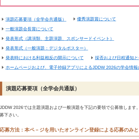
優秀演題賞について
演題応募要項（全学会共通版）
一般演題会長賞について
発表形式（講演類、主題演題、スポンサードイベント）
発表形式（一般演題：デジタルポスター）
採否および日程通知と
発表時における利益相反の開示について
ホームページおよび、電子抄録アプリによるJDDW 2026の学会情報
演題応募要項（全学会共通版）
JDDW 2026では主題演題および一般演題を下記の要領で公募致しま
募下さい。
応募方法：本ペ－ジを用いたオンライン登録による応募のみと