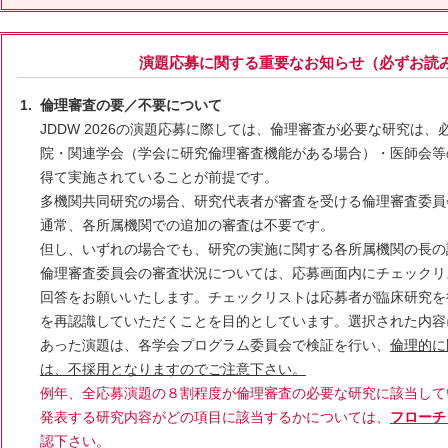
演題応募に関する重要なお知らせ
（必ずお読
倫理審査の要／不要について
JDDW 2026の演題応募に際しては、倫理審査が必要な研究は
院・関連学会（学会に研究倫理審査機能がある場合）・医師会等
得て実施されていることが前提です。
多機関共同研究の場合、研究代表者が審査を受ける倫理審査委員
通常、各所属機関での追加の審査は不要です。
但し、いずれの場合でも、研究の実施に関する各所属機関の長の
倫理審査委員会の審査状況については、応募画面内にチェックリ
回答をお願いいたします。チェックリストは応募者が臨床研究を
を再認識していただくことを目的としています。選択された内容
あった演題は、各学会プログラム委員会で検証を行い、
倫理的に
は、不採用となりますのでご注意下さい。
例年、全応募演題の８割程度が倫理審査の必要な研究に該当して
発表する研究内容がどの項目に該当するかについては、
フローチ
認下さい。