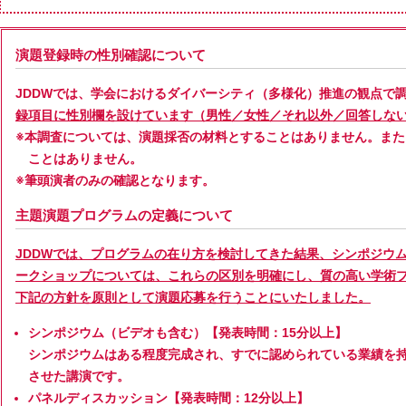
演題登録時の性別確認について
JDDWでは、学会におけるダイバーシティ（多様化）推進の観点で
録項目に性別欄を設けています（男性／女性／それ以外／回答しな
※本調査については、演題採否の材料とすることはありません。ま
ことはありません。
※筆頭演者のみの確認となります。
主題演題プログラムの定義について
JDDWでは、プログラムの在り方を検討してきた結果、シンポジウ
ークショップについては、これらの区別を明確にし、質の高い学術
下記の方針を原則として演題応募を行うことにいたしました。
シンポジウム（ビデオも含む）【発表時間：15分以上】
シンポジウムはある程度完成され、すでに認められている業績を
させた講演です。
パネルディスカッション【発表時間：12分以上】