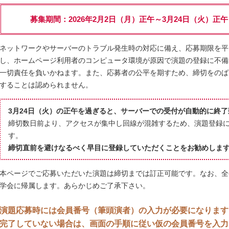
募集期間：2026年2月2日（月）正午～
3月24日（火）正
ネットワークやサーバーのトラブル発生時の対応に備え、応募期限を平
し、ホームページ利用者のコンピュータ環境が原因で演題の登録に不備
一切責任を負いかねます。また、応募者の公平を期すため、締切をのば
することは認められません。
3月24日（火）の正午を過ぎると、サーバーでの受付が自動的に終
締切数日前より、アクセスが集中し回線が混雑するため、演題登録
す。
締切直前を避けなるべく早目に登録していただくことをお勧めしま
本ページでご応募いただいた演題は締切までは訂正可能です。なお、全発表演題
学会に帰属します。あらかじめご了承下さい。
演題応募時には会員番号（筆頭演者）の入力が必要になります
完了していない場合は、画面の手順に従い仮の会員番号を入力