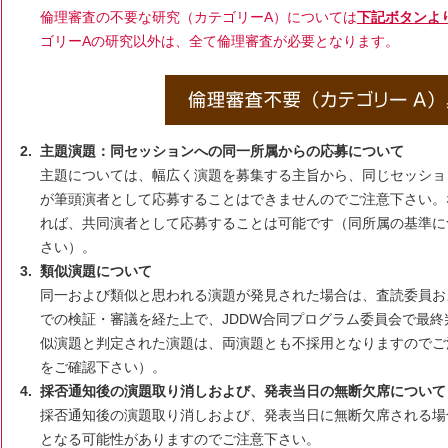
倫理審査の不要な研究（カテゴリーA）については
下記ボタンよ
ゴリーAの研究以外は、全て倫理審査が必要となります。
主題演題：同セッションへの同一所属からの応募について
主題については、幅広く演題を募集する主旨から、同じセッショ
が筆頭演者として応募することはできませんのでご注意下さい。
れば、共同演者として応募することは可能です（同所属の基準に
さい）。
類似演題について
同一および類似と思われる演題が発見された場合は、査読委員お
での検証・審議を経た上で、JDDW合同プログラム委員会で最
似演題と判定された演題は、両演題とも不採用となりますのでご
をご確認下さい）。
採否通知後の演題取り消しおよび、発表当日の無断欠席について
採否通知後の演題取り消しおよび、発表当日に無断欠席される場
となる可能性がありますのでご注意下さい。