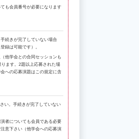
いても会員番号が必要になります
。
。手続きが完了していない場合
題登録は可能です）。
題（他学会との合同セッションも
限ります。2題以上応募された場
学会への応募演題はこの規定に含
下さい。手続きが完了していない
同演者についても会員である必要
ご注意下さい（他学会への応募演